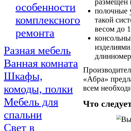
размещен 
особенности
полочные 
комплексного
такой сис
весом до 1
ремонта
консольны
изделиями
Разная мебель
длинномер
Ванная комната
Производител
Шкафы,
«Абра» предл
комоды, полки
всем необход
Мебель для
Что следуе
спальни
Свет в