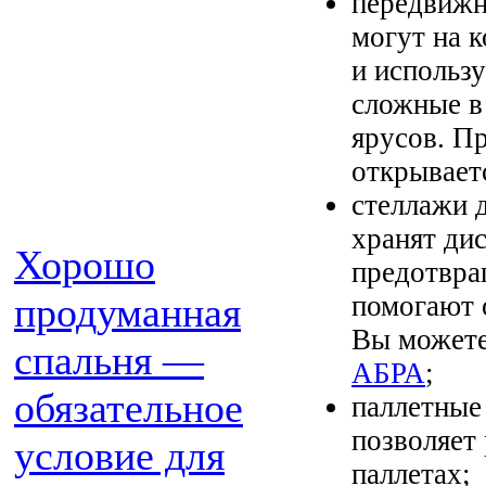
передвижн
могут на 
и использ
сложные в
ярусов. Пр
открывает
стеллажи 
хранят ди
Хорошо
предотвра
помогают 
продуманная
Вы может
спальня —
АБРА
;
обязательное
паллетные
позволяет
условие для
паллетах;