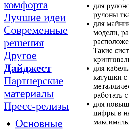
комфорта
для рулон
рулоны тка
Лучшие идеи
для майни
Современные
модели, р
решения
расположе
Такие сис
Другое
криптовал
Дайджест
для кабель
катушки с
Партнерские
металличе
материалы
работать с
для повыш
Пресс-релизы
цифры в н
Основные
максималь