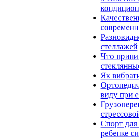
кондицион
Качественн
современн
Разновидн
стеллажей
Что прини
стеклянны
Як вибрат
Ортопедич
виду при 
Грузопере
стрессово
Спорт для
ребенке си