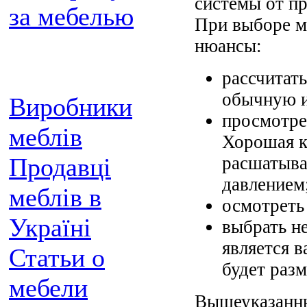
системы от п
за мебелью
При выборе м
нюансы:
рассчитать
обычную и
Виробники
просмотре
меблів
Хорошая к
расшатыва
Продавці
давлением
меблів в
осмотреть
Україні
выбрать н
является 
Статьи о
будет разм
мебели
Вышеуказанны