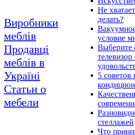
Искусстве
Не хватает
делать?
Виробники
Вакуумное
меблів
условие м
Выберите 
Продавці
телевизор 
меблів в
удовольст
Україні
5 советов
кондицион
Статьи о
Качественн
мебели
современн
Разновидн
стеллажей
Что прини