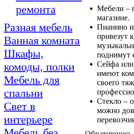
ремонта
Мебели – 
магазине.
Разная мебель
Пианино ил
привезут 
Ванная комната
музыкальн
Шкафы,
поднимут е
Сейфа или
комоды, полки
имеют ком
Мебель для
своего тяж
спальни
профессио
Стекло – 
Свет в
можно дов
интерьере
перевозчик
Мебель без
Обратившись 