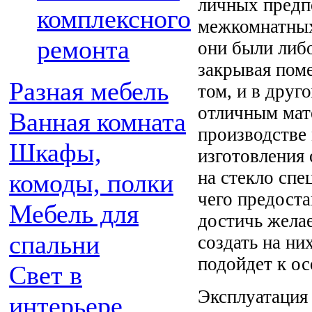
личных предп
комплексного
межкомнатных
ремонта
они были либ
закрывая поме
Разная мебель
том, и в друг
отличным мат
Ванная комната
производстве
Шкафы,
изготовления
на стекло спе
комоды, полки
чего предоста
Мебель для
достичь жела
спальни
создать на ни
подойдет к о
Свет в
Эксплуатация 
интерьере