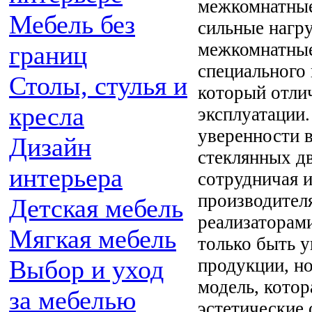
межкомнатные
Мебель без
сильные нагру
межкомнатные
границ
специального 
Столы, стулья и
который отли
кресла
эксплуатации.
уверенности 
Дизайн
стеклянных дв
интерьера
сотрудничая 
производител
Детская мебель
реализаторам
Мягкая мебель
только быть 
продукции, но
Выбор и уход
модель, котор
за мебелью
эстетические