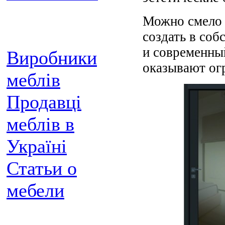
Можно смело 
создать в со
и современны
Виробники
оказывают ог
меблів
Продавці
меблів в
Україні
Статьи о
мебели