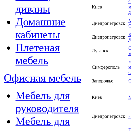
С
диваны
Киев
м
д
Домашние
М
Днепропетровск
С
кабинеты
Днепропетровск
Д
Плетеная
О
Луганск
м
мебель
«
Симферополь
м
с
Офисная мебель
Запорожье
С
Мебель для
Киев
руководителя
Днепропетровск
«
Мебель для
H