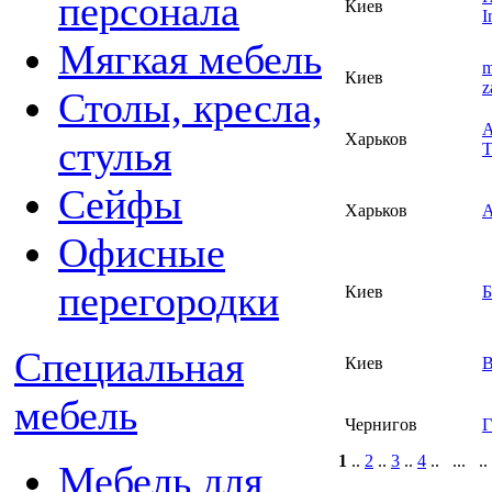
персонала
Киев
I
Мягкая мебель
m
Киев
z
Столы, кресла,
А
Харьков
стулья
Т
Сейфы
Харьков
Офисные
перегородки
Киев
Специальная
Киев
В
мебель
Чернигов
Г
1
..
2
..
3
..
4
.. ... ..
Мебель для