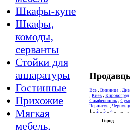
Шкафы-купе
Шкафы,
комоды,
серванты
Стойки для
аппаратуры
Продавцы
Гостинные
Все
,
Винница
,
Дне
,
Киев
,
Кировоград
Прихожие
Симферополь
,
Сум
Чернигов
,
Черновц
Мягкая
1
..
2
..
3
..
4
.. ... ..
Город
мебель,