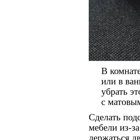
В комнате
или в ван
убрать э
с матовы
Сделать под
мебели из-за
держаться дв