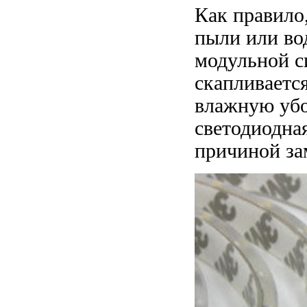
Как правило
пыли или во
модульной си
скапливаетс
влажную убор
светодиодная
причиной за