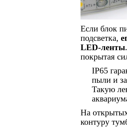
Если блок пи
подсветка,
е
LED-ленты
покрытая си
IP65 гар
пыли и за
Такую ле
аквариум
На открытых
контуру ту