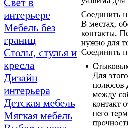
уязвима для
Свет в
интерьере
Соединить н
В местах, о
Мебель без
контакты. Пе
границ
нужно для т
Столы, стулья и
Соединить п
кресла
Стыковым
Для этог
Дизайн
полюсов 
интерьера
между со
Детская мебель
контакт о
него тер
Мягкая мебель
прочност