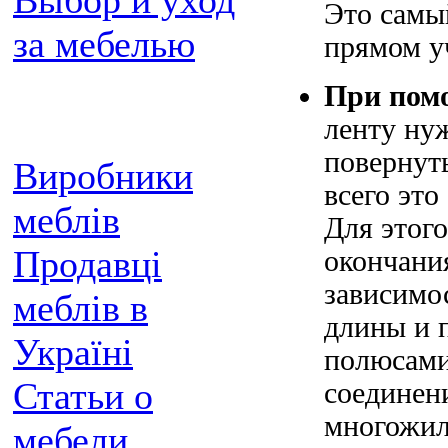
Выбор и уход
Это самы
за мебелью
прямом уч
При пом
ленту нуж
повернуть
Виробники
всего это
меблів
Для этого
Продавці
окончания
зависимо
меблів в
длины и 
Україні
полюсами
Статьи о
соединен
многожил
мебели