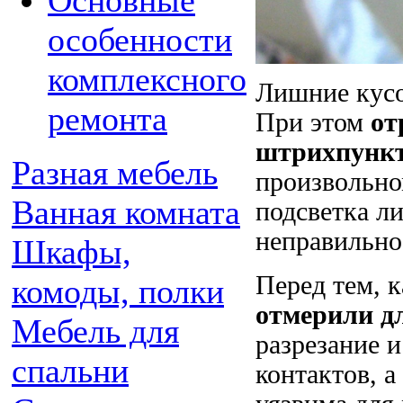
Основные
особенности
комплексного
Лишние кусо
ремонта
При этом
от
штрихпункт
Разная мебель
произвольно
Ванная комната
подсветка ли
неправильно
Шкафы,
Перед тем, к
комоды, полки
отмерили д
Мебель для
разрезание 
спальни
контактов, а