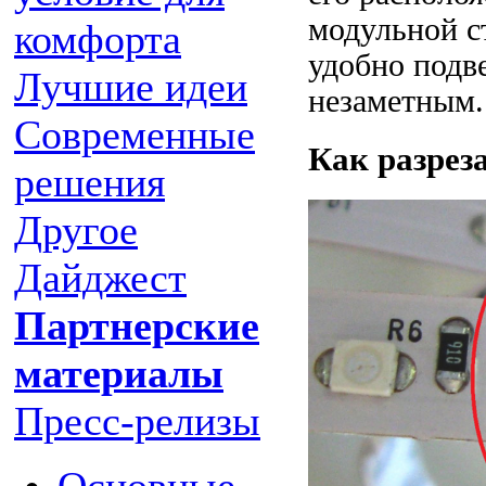
модульной ст
комфорта
удобно подве
Лучшие идеи
незаметным.
Современные
Как разрез
решения
Другое
Дайджест
Партнерские
материалы
Пресс-релизы