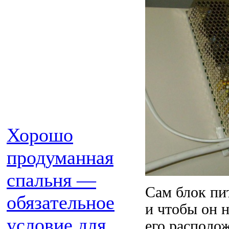
Хорошо
продуманная
спальня —
Сам блок пи
обязательное
и чтобы он н
условие для
его располо