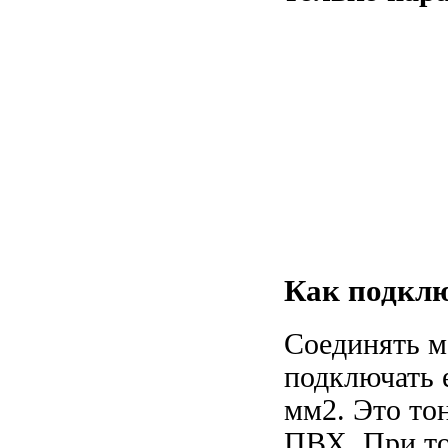
Как подклю
Соединять м
подключать 
мм2. Это то
ПВХ. При то