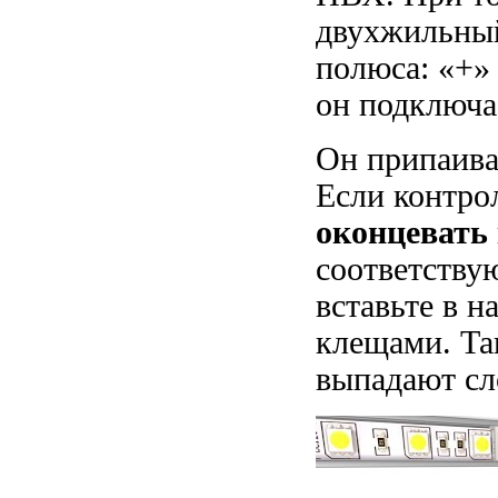
двухжильный
полюса: «+» 
он подключае
Он припаива
Если контро
оконцевать
соответству
вставьте в 
клещами. Та
выпадают сл