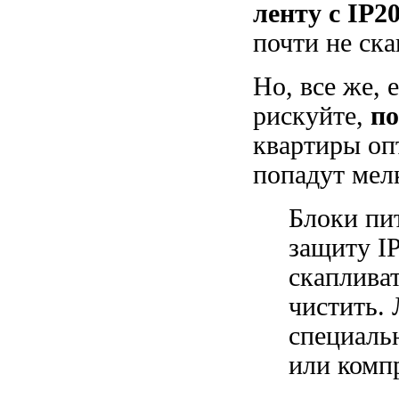
ленту с IP2
почти не ска
Но, все же, 
рискуйте,
по
квартиры оп
попадут мелк
Блоки пи
защиту I
скаплива
чистить. 
специаль
или комп