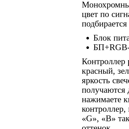
Монохромны
цвет по сигн
подбирается 
Блок пит
БП+RGB-
Контроллер 
красный, зе
яркость свеч
получаются 
нажимаете кн
контроллер,
«G», «B» та
оттенок.