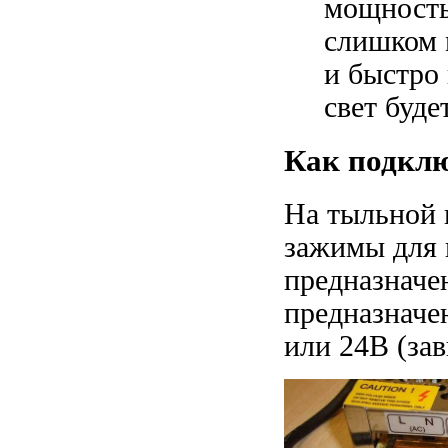
мощность
слишком 
и быстро
свет буде
Как подкл
На тыльной 
зажимы для 
предназнач
предназнач
или 24В (зав