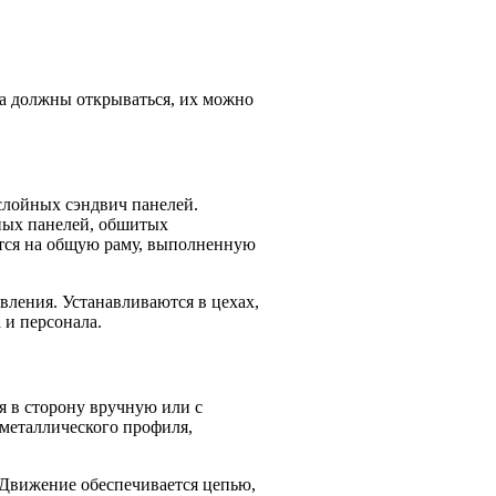
та должны открываться, их можно
слойных сэндвич панелей.
нных панелей, обшитых
тся на общую раму, выполненную
ления. Устанавливаются в цехах,
 и персонала.
я в сторону вручную или с
металлического профиля,
. Движение обеспечивается цепью,