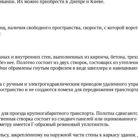
ивании. Их можно приобрести в Днепре и Киеве.
ищ, наличия свободного пространства, скорости, с которой воро
:
ных и внутренних стен, выполненных из кирпича, бетона, трех
без нее. Полотно состоит из двух створок, состоящих из утепле
Они обрамлены гнутым профилем в виде швеллера и навешиваю
 с ручным и электрогидравлическим приводом удаленного управ
ространство и не создаются помехи для передвижения транспорта
для проезда крупногабаритного транспорта. Полотна сдвигаютс
венная створка состоит из сэндвич панелей или оцинкованного 
метру имеется Г-образный резиновый уплотнитель.
льсу, закрепленному на наружной части стены к каркасу здания