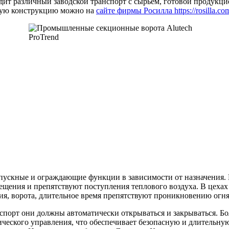
ит различный заводской транспорт с сырьем, готовой продукци
ную конструкцию можно на
сайте фирмы Росилла https://rosilla.co
ускные и ограждающие функции в зависимости от назначения. 
щения и препятствуют поступления теплового воздуха. В цехах 
я, ворота, длительное время препятствуют проникновению огня
нспорт они должны автоматически открываться и закрываться. Б
ического управления, что обеспечивает безопасную и длительн