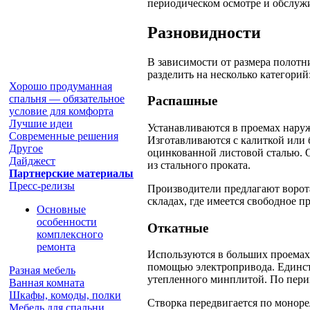
периодическом осмотре и обслуж
Разновидности
В зависимости от размера полотн
разделить на несколько категорий
Хорошо продуманная
спальня — обязательное
Распашные
условие для комфорта
Лучшие идеи
Устанавливаются в проемах наруж
Современные решения
Изготавливаются с калиткой или 
Другое
оцинкованной листовой сталью. 
Дайджест
из стального проката.
Партнерские материалы
Пресс-релизы
Производители предлагают ворота
складах, где имеется свободное п
Основные
особенности
Откатные
комплексного
ремонта
Используются в больших проемах 
помощью электропривода. Единст
Разная мебель
утепленного минплитой. По пери
Ванная комната
Шкафы, комоды, полки
Створка передвигается по моноре
Мебель для спальни