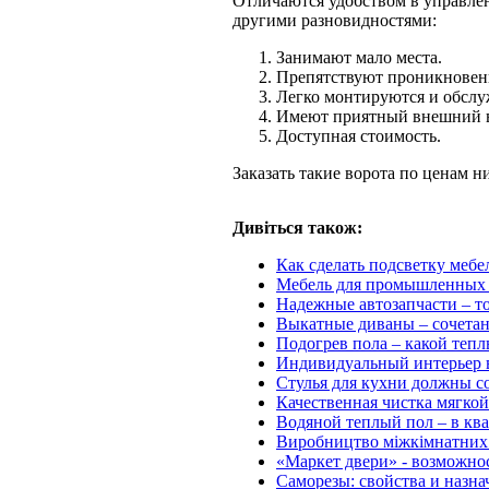
Отличаются удобством в управле
другими разновидностями:
Занимают мало места.
Препятствуют проникновени
Легко монтируются и обслу
Имеют приятный внешний 
Доступная стоимость.
Заказать такие ворота по ценам 
Дивіться також:
Как сделать подсветку меб
Мебель для промышленных 
Надежные автозапчасти – т
Выкатные диваны – сочетан
Подогрев пола – какой тепл
Индивидуальный интерьер 
Стулья для кухни должны со
Качественная чистка мягкой
Водяной теплый пол – в ква
Виробництво міжкімнатних 
«Маркет двери» - возможно
Саморезы: свойства и назна