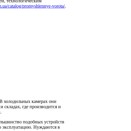
ей, технологическим
m.ua/catalog/promyshlennye-vorota/
.
В холодильных камерах они
и складах, где производится и
.
ольшинство подобных устройств
ую эксплуатацию. Нуждаются в