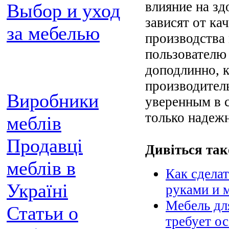
влияние на зд
Выбор и уход
зависят от ка
за мебелью
производства 
пользователю
доподлинно, 
производитель
Виробники
уверенным в с
только надеж
меблів
Продавці
Дивіться так
меблів в
Как сдела
Україні
руками и
Мебель д
Статьи о
требует о