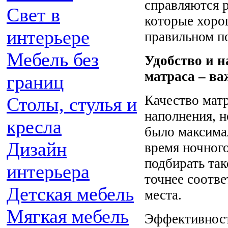
справляются р
Свет в
которые хоро
интерьере
правильном п
Мебель без
Удобство и н
матраса – в
границ
Качество матр
Столы, стулья и
наполнения, н
кресла
было максима
Дизайн
время ночног
подбирать так
интерьера
точнее соотве
Детская мебель
места.
Мягкая мебель
Эффективност