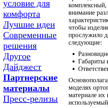
условие для
комплексный, 
комфорта
внимание раз
характеристи
Лучшие идеи
чтобы издели
Современные
прослужило д
следующие:
решения
Разновидн
Другое
Габариты 
Дайджест
Ответстве
Партнерские
Основополага
материалы
моделях орто
материале их
Пресс-релизы
используемый