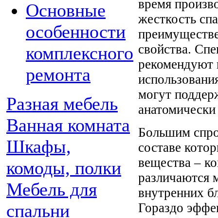
время произв
Основные
жесткость спа
особенности
преимуществе
свойства. Спе
комплексного
рекомендуют 
ремонта
использования
могут поддерж
Разная мебель
анатомически
Ванная комната
Большим спро
Шкафы,
составе кото
вещества – ко
комоды, полки
различаются 
Мебель для
внутренних б
Гораздо эффе
спальни