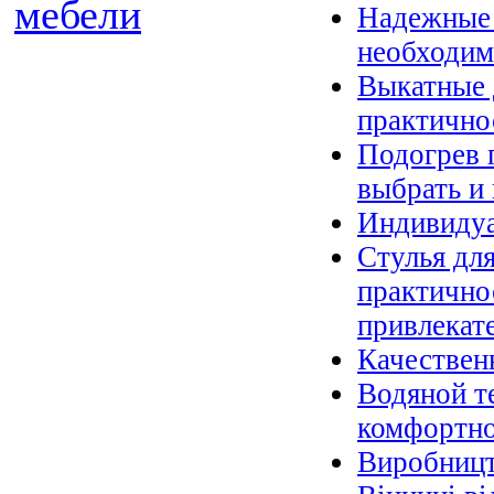
мебели
Надежные 
необходим
Выкатные 
практично
Подогрев 
выбрать и 
Индивидуа
Стулья дл
практично
привлекат
Качествен
Водяной т
комфортно
Виробницт