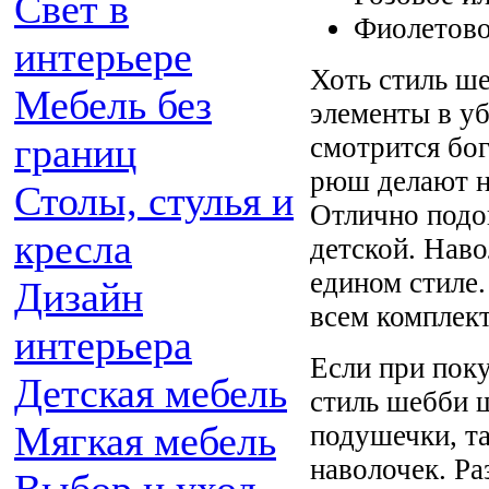
Свет в
Фиолетов
интерьере
Хоть стиль ш
Мебель без
элементы в убр
границ
смотрится бог
рюш делают н
Столы, стулья и
Отлично подо
кресла
детской. Наво
едином стиле
Дизайн
всем комплект
интерьера
Если при поку
Детская мебель
стиль шебби ш
Мягкая мебель
подушечки, та
наволочек. Р