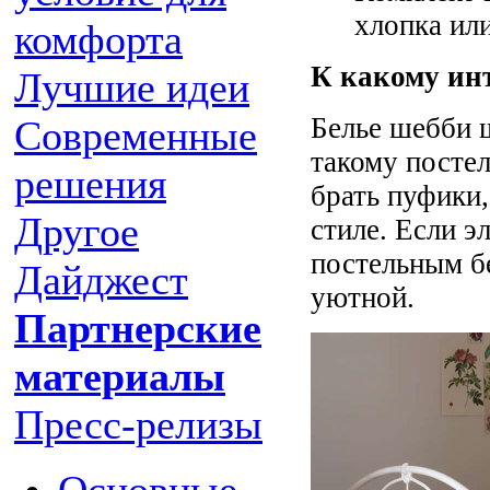
хлопка ил
комфорта
К какому ин
Лучшие идеи
Белье шебби ш
Современные
такому посте
решения
брать пуфики,
Другое
стиле. Если э
постельным бе
Дайджест
уютной.
Партнерские
материалы
Пресс-релизы