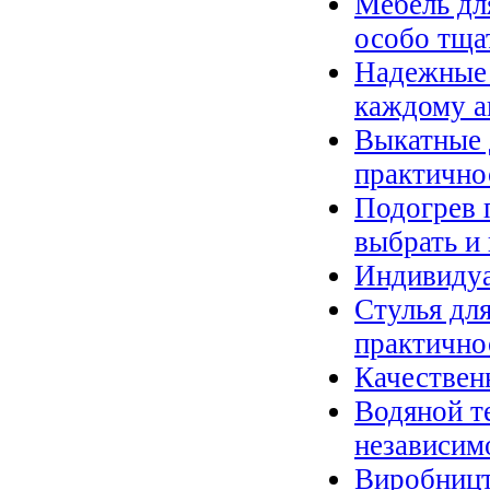
Мебель дл
особо тща
Надежные 
каждому а
Выкатные 
практично
Подогрев 
выбрать и 
Индивидуа
Стулья дл
практично
Качествен
Водяной т
независим
Виробницт