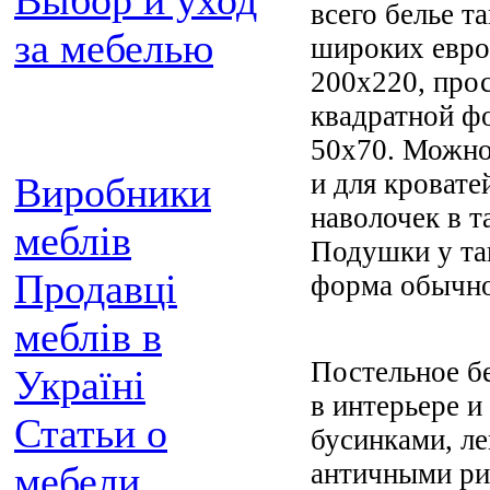
Выбор и уход
всего белье т
за мебелью
широких евро
200х220, прос
квадратной ф
50х70. Можно
и для кровате
Виробники
наволочек в та
меблів
Подушки у та
Продавці
форма обычно
меблів в
Постельное бе
Україні
в интерьере и
Статьи о
бусинками, ле
античными ри
мебели