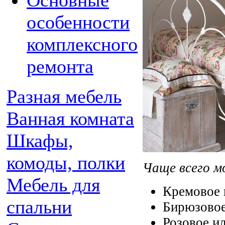
Основные
особенности
комплексного
ремонта
Разная мебель
Ванная комната
Шкафы,
комоды, полки
Чаще всего м
Мебель для
Кремовое 
спальни
Бирюзовое
Розовое ил