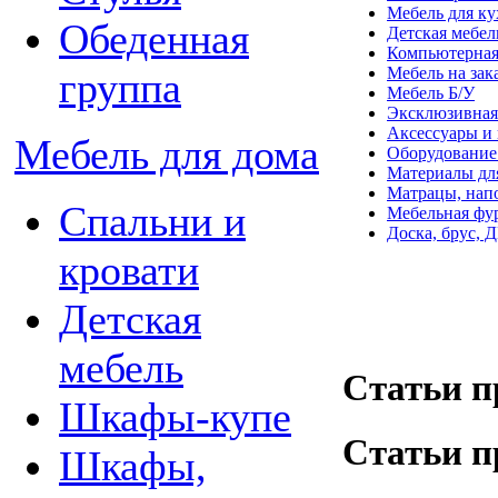
Мебель для к
Обеденная
Детская мебел
Компьютерная
Мебель на зак
группа
Мебель Б/У
Эксклюзивная
Аксессуары и
Мебель для дома
Оборудование 
Материалы дл
Матрацы, нап
Спальни и
Мебельная фу
Доска, брус,
кровати
Детская
мебель
Статьи п
Шкафы-купе
Статьи п
Шкафы,