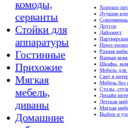
комоды,
Хорошо про
Лучшие иде
серванты
Современны
Другое
Стойки для
Дайджест
Партнерски
аппаратуры
Пресс-рели
Разная мебе
Гостинные
Ванная комн
Шкафы, ком
Прихожие
Мебель для 
Свет в инте
Мягкая
Мебель без 
Столы, стул
мебель,
Дизайн инте
Детская меб
диваны
Мягкая меб
Выбор и ух
Домашние