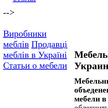
-->
Виробники
меблів
Продавці
Мебель
меблів в Україні
Статьи о мебели
Украин
Мебельн
объедене
мебели в
облегчит