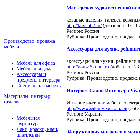
Мастерская художественной ко
кованые изделия, галереи кованых
http://kovka62.ru/
(добавлен: 07.11.
Регион: Россия
Рубрика: Производство, продажа 
Производство, продажа
мебели
Аксессуары для кухни, рейлинг
аксессуары для кухни, рейлинги д
Мебель для офиса
http://www.5kuhni.ru
(добавлен: 23
Мебель для дома
Регион: Россия
Аксессуары и
Рубрика: Производство, продажа 
предметы интерьера
Специальная мебель
Интернет Салон Интерьера Viva
Материалы, интерьер,
отделка
Интернет-каталог мебели, электр
http://www.salon-viva.com.ua/
(доба
Регион: Украина
Мебельная
Рубрика: Производство, продажа 
фурнитура
Лаки, краски, клеи,
94 пружинных матрацев в моск
шпатлевки