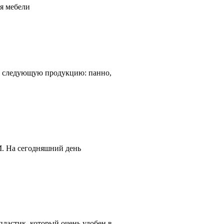
я мебели
ой следующую продукцию: панно,
 На сегодняшний день
астик, который очень удобен в