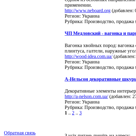
применении.
http://www.neboard.org
(добавлен: 
Регион: Украина
Рубрика: Производство, продажа 
ЧП Медловский - вагонка и пар
Вагонка хвойных пород: вагонка
плинтуса, галтели, наружные угол
http://wood-idea.com.ua/
(добавлен:
Регион: Украина
Рубрика: Производство, продажа 
А-Нельсон декоративные шкур
Декоративные элементы интерьер
http://a-nelson.com.ua/
(добавлен: 2
Регион: Украина
Рубрика: Производство, продажа 
1
..
2
..
3
Обратная связь
З усіх питань пишіть на адресу: