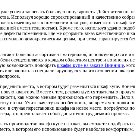
уже успели завоевать большую популярность. Действительно, п
тва. Используя хорошо спроектированный и качественно собра
зовать имеющуюся в помещении площадь, поместить в шкаф все
ышенной вместительностью). Кроме того, используя удачно подо
ие дефекты помещения. Где же оформить заказ качественного шк
аксимально демократическим ценам, при этом, гарантируется б
лагают большой ассортимент материалов, использующихся в из
ебели осуществляется в каждом областном центре и во многих н
ную возможность подобрать
шкафы-купе на заказ в Виннице
, ко
хать или звонить в специализирующуюся на изготовлении шкафов
 вопросов.
 определить место, в котором будет размещаться шкаф купе. Коне
в новую квартиру. Вместе с тем, рекомендуется тщательно продум
ожности, как можно меньше приходилось его перемещать. Дело в 
оту стены. Учитывая эту их особенность, во время установки п
ом, в случае перестановки шкафа на новое место, потребуется п
ра, что представляет собой достаточно трудоемкий процесс.
ать производство шкафа купе на заказ, вы сможете подобрать ег
место, в котором его использование будет наиболее комфортным.