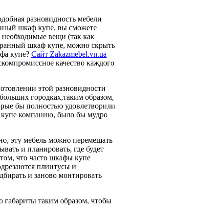
одобная разновидность мебели
нный шкаф купе, вы сможете
 необходимые вещи (так как
бранный шкаф купе, можно скрыть
афа купе?
Сайт Zakazmebel.vn.ua
ескомпромиссное качество каждого
готовлении этой разновидности
ебольших городках,таким образом,
торые бы полностью удовлетворили
 купе компанию, было бы мудро
чно, эту мебель можно перемещать
ывать и планировать, где будет
том, что часто шкафы купе
одрезаются плинтусы и
одбирать и заново монтировать
о габариты таким образом, чтобы