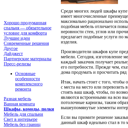
Среди многих людей шкафы купе 
имеет многочисленные преимущес
максимально рационально исполь
Хорошо продуманная
подобная мебель отличается пов
спальня — обязательное
неровности стен, углов или проч
условие для комфорта
предлагает подобные услуги по м
Лучшие идеи
изделия.
Современные решения
Другое
Производители шкафов купе пред
Дайджест
мебели. Сегодня, изготовление м
Партнерские материалы
каждый заказчик получает реаль
Пресс-релизы
его потребности. Прежде чем, е
дома продумать и просчитать ряд
Основные
особенности
Итак, начать стоит с того, чтобы
комплексного
с места на место или перевозить 
ремонта
стоять ваш шкаф, чтобы, по возм
являются встроенными на всю выс
Разная мебель
потолочные карнизы, таким образ
Ванная комната
вышеупомянутые элементы интерье
Шкафы, комоды, полки
Мебель для спальни
Если вы примите решение заказыв
Свет в интерьере
данный шкаф идеально стал в то 
Мебель без границ