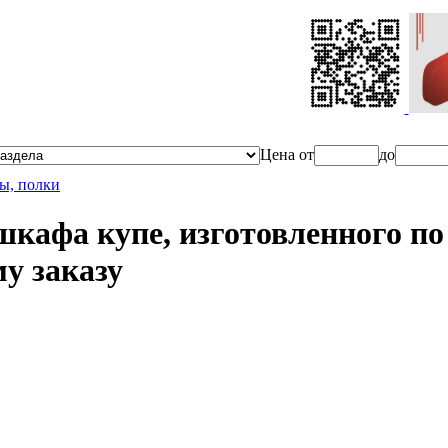
Ценa от
до
ы, полки
кафа купе, изготовленного по
у заказу