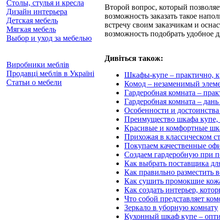
Столы, стулья и кресла
Второй вопрос, который позволяе
Дизайн интерьера
возможность заказать такое напо
Детская мебель
встречу своим заказчикам и осна
Мягкая мебель
возможность подобрать удобное д
Выбор и уход за мебелью
Дивіться також:
Виробники меблів
Продавці меблів в Україні
Шкафы-купе – практично, к
Статьи о мебели
Комод – незаменимый элем
Гардеробная комната – пра
Гардеробная комната – дан
Особенности и достоинства
Преимущество шкафа купе, 
Красивые и комфортные шк
Прихожая в классическом с
Покупаем качественные оф
Создаем гардеробную при 
Как выбрать поставщика дл
Как правильно разместить 
Как сушить промокшие кож
Как создать интерьер, кот
Что собой представляет ком
Зеркало в уборную комнату
Кухонный шкаф купе – опт