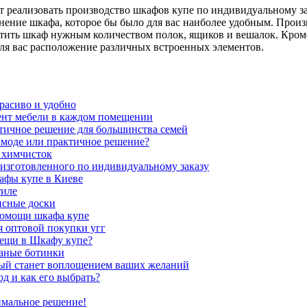
т реализовать производство шкафов купе по индивидуальному зак
лнение шкафа, которое бы было для вас наиболее удобным. Прои
стить шкаф нужным количеством полок, ящиков и вешалок. Кром
ля вас расположение различных встроенных элементов.
расиво и удобно
ент мебели в каждом помещении
ктичное решение для большинства семей
ь моде или практичное решение?
 химчисток
изготовленного по индивидуальному заказу
афы купе в Киеве
тиле
исные доски
помощи шкафа купе
я оптовой покупки угг
вещи в Шкафу купе?
аные ботинки
орый станет воплощением ваших желаний
од и как его выбрать?
имальное решение!