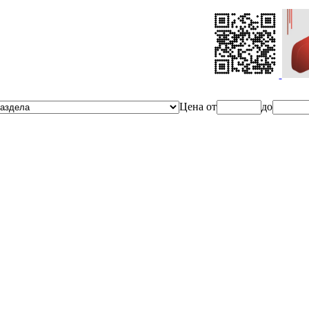
Ценa от
до