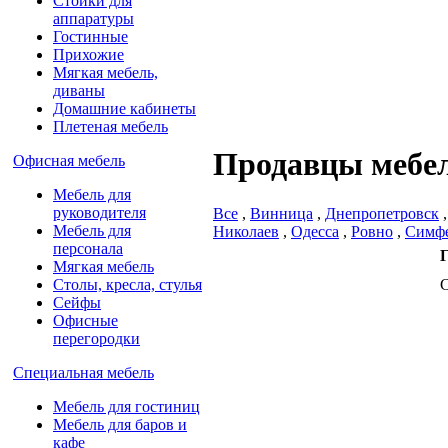
Стойки для
аппаратуры
Гостинные
Прихожие
Мягкая мебель,
диваны
Домашние кабинеты
Плетеная мебель
Продавцы мебел
Офисная мебель
Мебель для
руководителя
Все
,
Винница
,
Днепропетровск
Мебель для
Николаев
,
Одесса
,
Ровно
,
Симф
персонала
Мягкая мебель
Столы, кресла, стулья
Сейфы
Офисные
перегородки
Специальная мебель
Мебель для гостиниц
Мебель для баров и
кафе