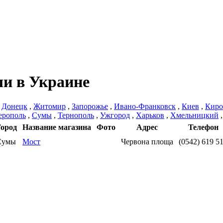
и в Украине
,
Донецк
,
Житомир
,
Запорожье
,
Ивано-Франковск
,
Киев
,
Киро
ерополь
,
Сумы
,
Тернополь
,
Ужгород
,
Харьков
,
Хмельницкий
Город
Название магазина
Фото
Адрес
Телефон
Сумы
Мост
Червона площа
(0542) 619 5