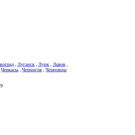
воград
,
Луганск
,
Луцк
,
Львов
,
,
Черкасы
,
Чернигов
,
Черновцы
19