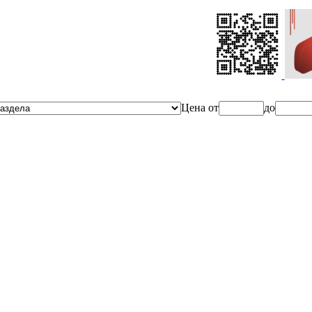
Ценa от
до