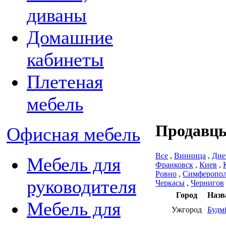
диваны
Домашние
кабинеты
Плетеная
мебель
Продавцы
Офисная мебель
Все
,
Винница
,
Дне
Мебель для
Франковск
,
Киев
,
Ровно
,
Симферопо
руководителя
Черкасы
,
Чернигов
Город
Назв
Мебель для
Ужгород
Будм