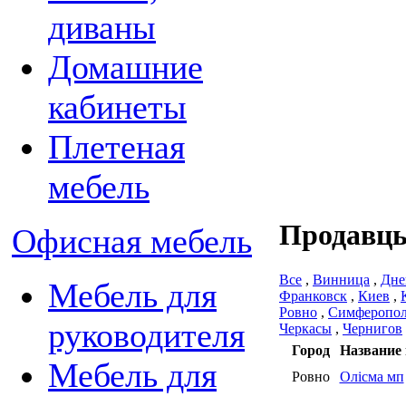
диваны
Домашние
кабинеты
Плетеная
мебель
Продавцы
Офисная мебель
Все
,
Винница
,
Дне
Мебель для
Франковск
,
Киев
,
Ровно
,
Симферопо
руководителя
Черкасы
,
Чернигов
Город
Название 
Мебель для
Ровно
Олісма мп