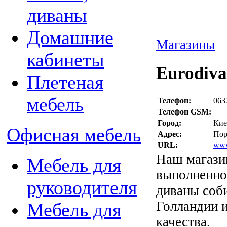
диваны
Домашние
Магазины
кабинеты
Eurodiv
Плетеная
мебель
Телефон:
063
Телефон GSM:
Город:
Кие
Офисная мебель
Адрес:
Пор
URL:
www
Наш магази
Мебель для
выполненной
руководителя
диваны соб
Голландии 
Мебель для
качества.