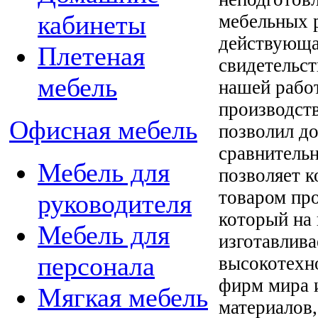
кабинеты
мебельных 
действующа
Плетеная
свидетельст
мебель
нашей рабо
производст
Офисная мебель
позволил до
сравнительн
Мебель для
позволяет 
товаром про
руководителя
который на
Мебель для
изготавлива
персонала
высокотехн
фирм мира 
Мягкая мебель
материалов