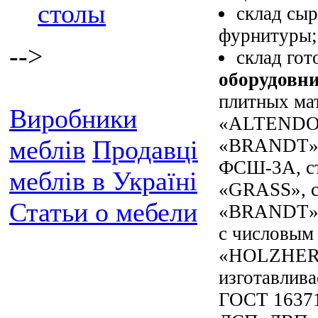
столы
склад сы
фурнитуры;
-->
склад го
оборудовн
плитных ма
Виробники
«ALTENDORF
«BRANDT» 
меблів
Продавці
ФСШ-3А, ст
меблів в Україні
«GRASS», с
Статьи о мебели
«BRANDT» 
с числовым
«HOLZHER»
изготавлива
ГОСТ 1637