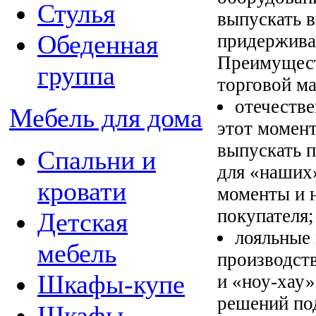
Стулья
выпускать 
Обеденная
придерживая
Преимущест
группа
торговой ма
отечестве
Мебель для дома
этот момент
выпускать 
Спальни и
для «наших»
кровати
моменты и 
покупателя;
Детская
лояльные 
мебель
производств
Шкафы-купе
и «ноу-хау»
решений под
Шкафы,