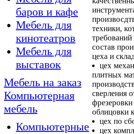
качественн
инструмента
баров и кафе
произвосдт
Мебель для
техники, к
кинотеатров
требований 
состав прои
Мебель для
цеха и скла
выставок
цех меха
плитных мат
Мебель на заказ
производств
сверления о
Компьютерная
фрезеровки
мебель
облицовки 
цех по сб
Компьютерные
цех компл