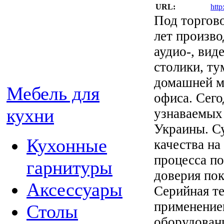
URL:
http
Под торгов
лет произво
аудио-, вид
столики, ту
домашней ме
Мебель для
офиса. Сего
кухни
узнаваемых
Украины. С
Кухонные
качества на
процесса по
гарнитуры
доверия пок
Аксессуары
Серийная те
применение
Столы
оборудован