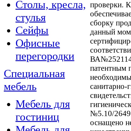
Столы, кресла,
проверки. 
обеспечивае
стулья
сборку про
Сейфы
данный мом
сертифицир
Офисные
соответстви
перегородки
ВА№252114 
патентным 
Специальная
необходимы
мебель
санитарно-
свидетельст
Мебель для
гигиеническ
№5.10/2649
гостиниц
оснащено н
Мебель для