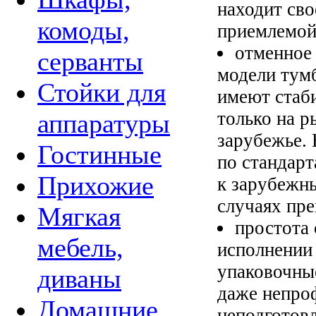
находит сво
комоды,
приемлемой
отменное 
серванты
модели тумб
Стойки для
имеют стаб
только на р
аппаратуры
зарубежье. 
Гостинные
по стандарт
Прихожие
к зарубежны
случаях пре
Мягкая
простота
мебель,
исполнении
упаковочны
диваны
даже непро
Домашние
неподготов