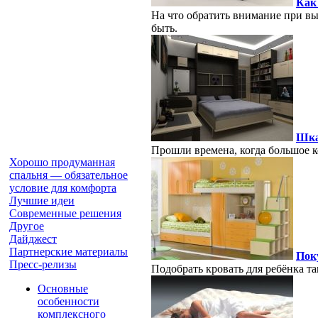
Как 
На что обратить внимание при в
быть.
Шка
Прошли времена, когда большое к
Хорошо продуманная
спальня — обязательное
условие для комфорта
Лучшие идеи
Современные решения
Другое
Дайджест
Партнерские материалы
Пок
Пресс-релизы
Подобрать кровать для ребёнка т
Основные
особенности
комплексного