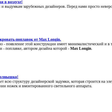
я в воздухе!
 и выдумкам зарубежных дизайнеров. Перед нами просто неверо
кровать-поплавок от Max Longin.
о - появление этой конструкции имеет минималистический и в 
и - поплавке, автором дизайна которой -
Max Longin
.
-солнышко!
т всю структуру дизайнерской задумки, которая строится на эл
ении ножек и вмонтированного светильного аппарата.