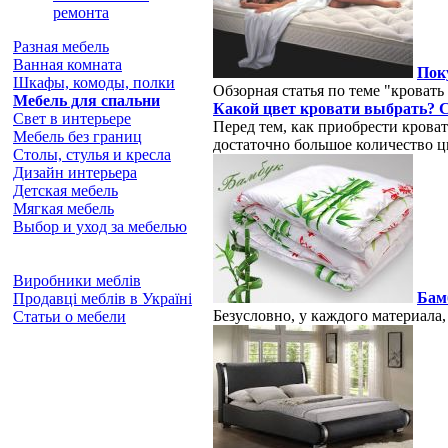
ремонта
Разная мебель
Ванная комната
Пок
Шкафы, комоды, полки
Обзорная статья по теме "кроват
Мебель для спальни
Какой цвет кровати выбрать? 
Свет в интерьере
Перед тем, как приобрести кроват
Мебель без границ
достаточно большое количество ц
Столы, стулья и кресла
Дизайн интерьера
Детская мебель
Мягкая мебель
Выбор и уход за мебелью
Виробники меблів
Бамб
Продавці меблів в Україні
Безусловно, у каждого материала
Статьи о мебели