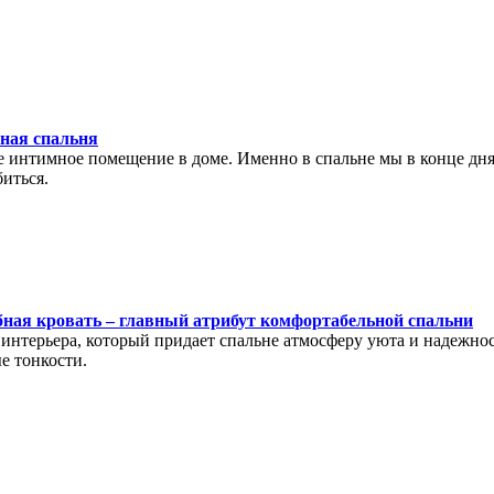
ная спальня
ое интимное помещение в доме. Именно в спальне мы в конце дн
биться.
бная кровать – главный атрибут комфортабельной спальни
т интерьера, который придает спальне атмосферу уюта и надежно
е тонкости.