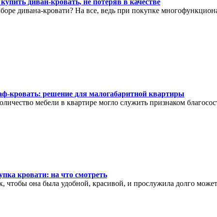
купить диван-кровать, не потеряв в качестве
ыборе дивана-кровати? На все, ведь при покупке многофункцио
ф-кровать: решение для малогабаритной квартиры
оличество мебели в квартире могло служить признаком благосос
упка кровати: на что смотреть
ак, чтобы она была удобной, красивой, и прослужила долго може