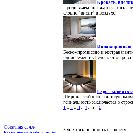
Кровать, висяща
Продолжаем поражаться фантазии
словно "висит" в воздухе!
Инновационная 
Бескомпромиссно и экстравагантн
одновременно. Речь идет о кроват
Lago - кровать
Ширина этой кровати подчеркивае
гениальность заключается в стро
1
..
2
..
3
..
4
..
5
..
6
Обратная связь
З усіх питань пишіть на адресу:
Размещение информации