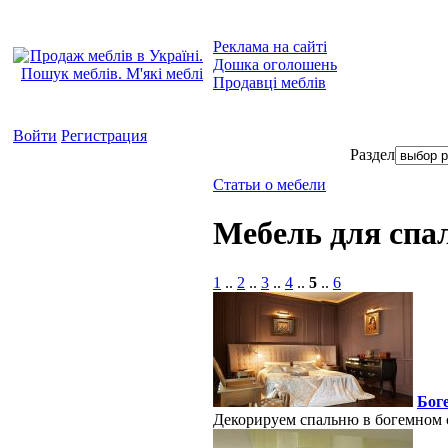
Реклама на сайті
Дошка оголошень
Продавці меблів
Войти
Регистрация
Раздел
Статьи о мебели
Мебель для спа
1
..
2
..
3
..
4
..
5
..
6
Бог
Декорируем спальню в богемном с