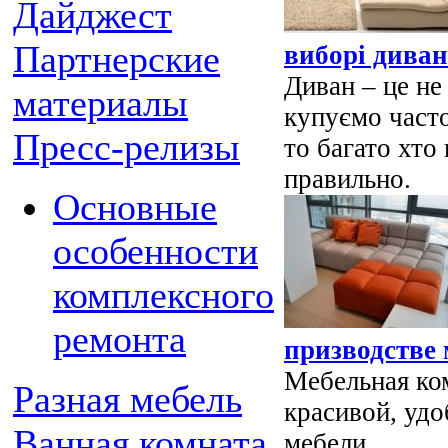
Дайджест
Партнерские
виборі дива
Диван – це не
материалы
купуємо часто
Пресс-релизы
то багато хто 
правильно.
Основные
особенности
комплексного
ремонта
призводстве 
Мебельная ком
Разная мебель
красивой, удо
Ванная комната
мебели.