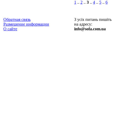
1
..
2
..
3
..
4
..
5
..
6
Обратная связь
З усіх питань пишіть
Размещение информации
на адресу:
О сайте
info@sofa.com.ua