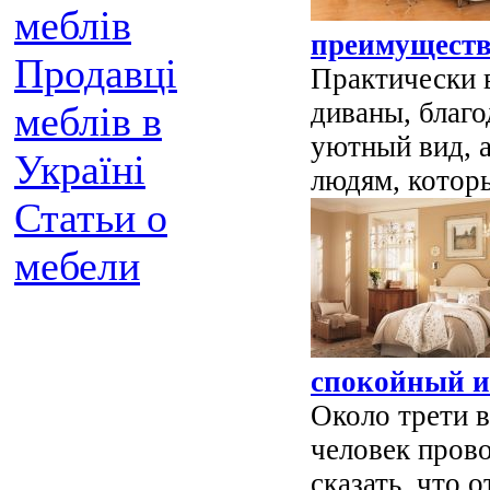
меблів
преимуществ
Продавці
Практически 
диваны, благ
меблів в
уютный вид, а
Україні
людям, которы
Статьи о
мебели
спокойный и
Около трети 
человек прово
сказать, что о