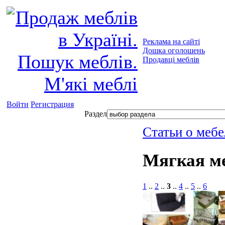
Реклама на сайті
Дошка оголошень
Продавці меблів
Войти
Регистрация
Раздел
Статьи о мебе
Мягкая м
1
..
2
..
3
..
4
..
5
..
6