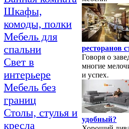
Шкафы,
комоды, полки
Мебель для
спальни
ресторанов с
Говоря о заве
Свет в
многие мелоч
интерьере
и успех.
Мебель без
границ
Столы, стулья и
удобный?
кресла
Хороший дива