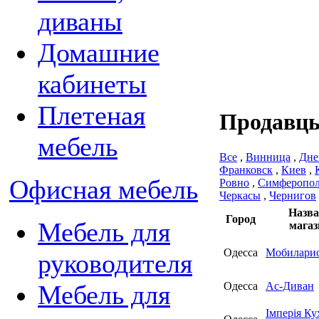
диваны
Домашние
кабинеты
Плетеная
Продавцы
мебель
Все
,
Винница
,
Дне
Франковск
,
Киев
,
Офисная мебель
Ровно
,
Симферопо
Черкасы
,
Чернигов
Назва
Город
Мебель для
магаз
Одесса
Мобилари
руководителя
Одесса
Ас-Диван
Мебель для
Імперія Ку