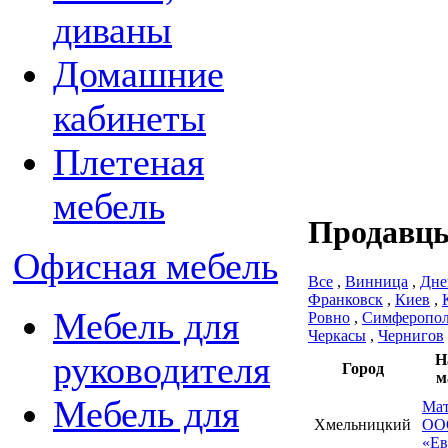
диваны
Домашние
кабинеты
Плетеная
мебель
Продавцы
Офисная мебель
Все
,
Винница
,
Дне
Франковск
,
Киев
,
Мебель для
Ровно
,
Симферопо
Черкасы
,
Чернигов
руководителя
Н
Город
м
Мебель для
Мат
Хмельницкий
ОО
«Ев