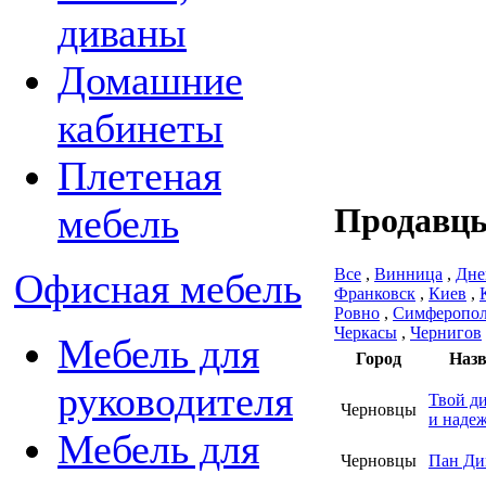
диваны
Домашние
кабинеты
Плетеная
мебель
Продавцы
Все
,
Винница
,
Дне
Офисная мебель
Франковск
,
Киев
,
Ровно
,
Симферопо
Черкасы
,
Чернигов
Мебель для
Город
Назв
руководителя
Твой д
Черновцы
и надеж
Мебель для
Черновцы
Пан Ди